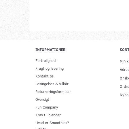
INFORMATIONER
KON
Fortrolighed
Min k
Fragt og levering
Adre
Kontakt os
Ønske
Betingelser & Vilkår
Ordre
Returneringsformular
Nyhe
Oversigt
Fun Company
Krav til blender
Hvad er Smoothies?
Link
til