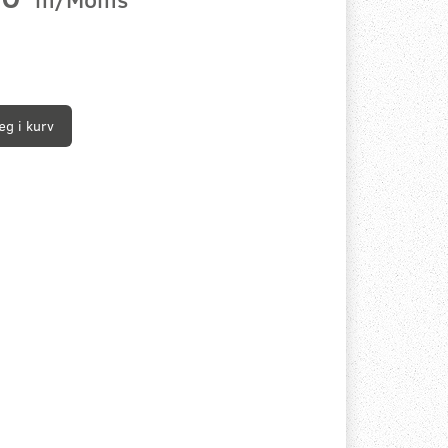
æg i kurv