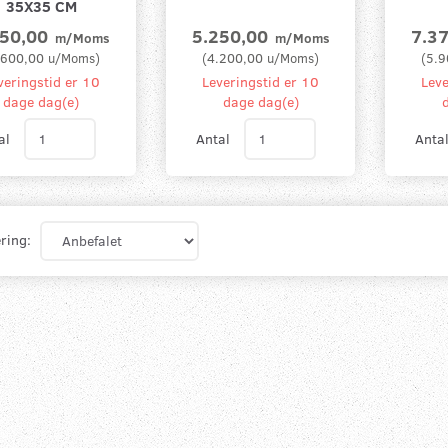
35X35 CM
750,00
5.250,00
7.3
m/Moms
m/Moms
.600,00
u/Moms
)
(
4.200,00
u/Moms
)
(
5.9
veringstid er 10
Leveringstid er 10
Leve
dage dag(e)
dage dag(e)
al
Antal
Anta
ring: