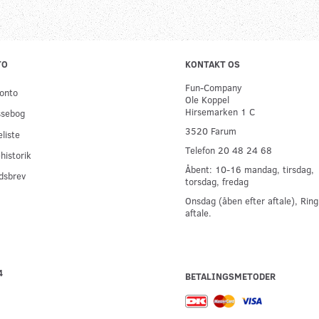
TO
KONTAKT OS
Fun-Company
onto
Ole Koppel
Hirsemarken 1 C
ssebog
3520 Farum
liste
Telefon 20 48 24 68
historik
Åbent: 10-16 mandag, tirsdag,
dsbrev
torsdag, fredag
Onsdag (åben efter aftale), Ring
aftale.
4
BETALINGSMETODER