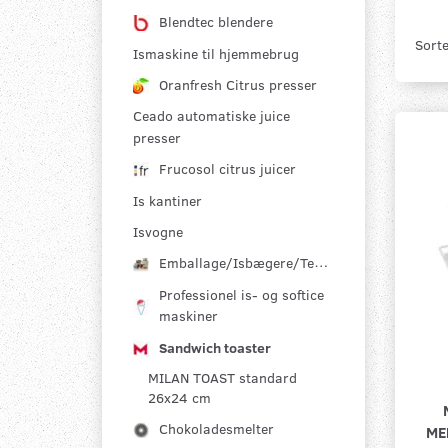
Blendtec blendere
Sorte
Ismaskine til hjemmebrug
Oranfresh Citrus presser
Ceado automatiske juice
presser
Frucosol citrus juicer
Is kantiner
Isvogne
Emballage/Isbægere/Termobokse
Professionel is- og softice
maskiner
Sandwich toaster
MILAN TOAST standard
26x24 cm
Chokoladesmelter
ME