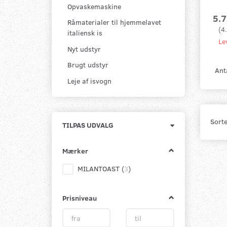
Opvaskemaskine
5.
Råmaterialer til hjemmelavet
(
4
italiensk is
Le
Nyt udstyr
Brugt udstyr
Ant
Leje af isvogn
Sorte
Skifte
TILPAS UDVALG
filter
Mærker
MILANTOAST
(
3
)
Prisniveau