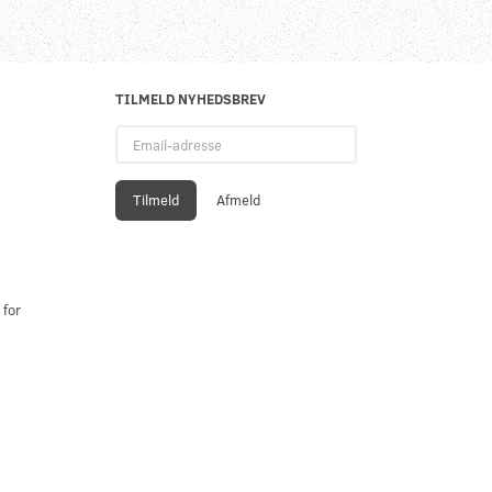
TILMELD NYHEDSBREV
Email-
adresse
Tilmeld
Afmeld
 for