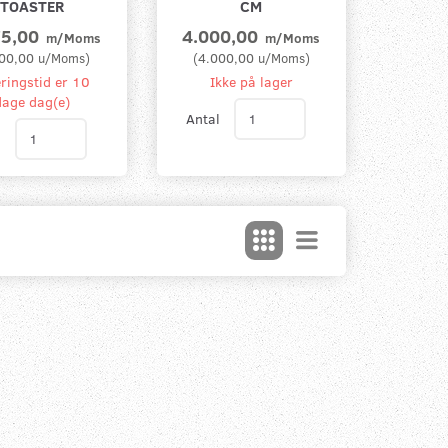
TOASTER
CM
75,00
4.000,00
m/Moms
m/Moms
00,00
u/Moms
)
(
4.000,00
u/Moms
)
ringstid er 10
Ikke på lager
dage dag(e)
Antal
l